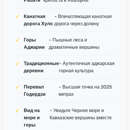
Рабати
крепость в Ахалцихе
Канатная
- Впечатляющая канатная
дорога Хуло
дорога через долину
Горы
- Пышные леса и
Аджарии
драматичные вершины
Традиционные
- Аутентичная аджарская
деревни
горная культура
Перевал
- Высшая точка на 2025
Годердзи
метрах
Вид на
- Увидьте Черное море и
море и
Кавказские вершины вместе
горы