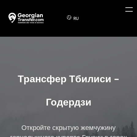
RU
Трансфер Тбилиси -
Годердзи
Откройте скрытую жемчужину