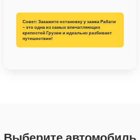
Совет:
Закажите остановку у замка Рабати
- это одна из самых впечатляющих
крепостей Грузии и идеально разбивает
путешествие!
Выберите автомобиль