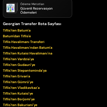
Ödeme Metotları
Güvenli Rezervasyon
Ödemeleri
Georgian Transfer Rota Sayfası
Tiflis'ten Batum'a
Batum'dan Tiflis'e
Tiflis Havalimanı Transferi
Tiflis Havalimanı'ndan Batum'a
Tiflis'ten Kutaisi Havalimanı'na
Tiflis'ten Vardzia'ya
Tiflis'ten Gudauri'ye
Tiflis'ten Stepantsminda'ya
Tiflis'ten Erivan'a
Tiflis'ten Gümrü'ye
Tiflis'ten Vladikavkaz'a
Tiflis'ten Kutaisi'ye
Tiflis'ten Borjomi'ye
Tiflis'ten Bakuriani'ye