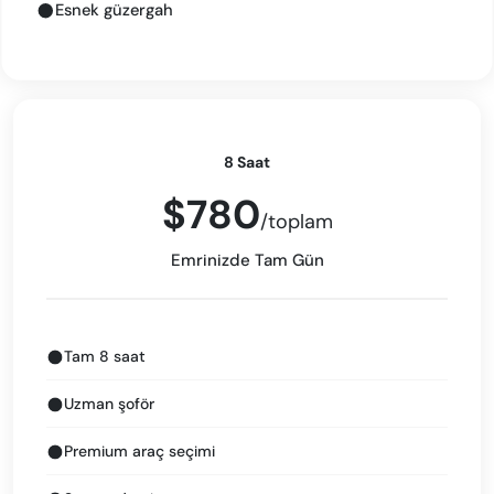
Esnek güzergah
8 Saat
$780
/toplam
Emrinizde Tam Gün
Tam 8 saat
Uzman şoför
Premium araç seçimi