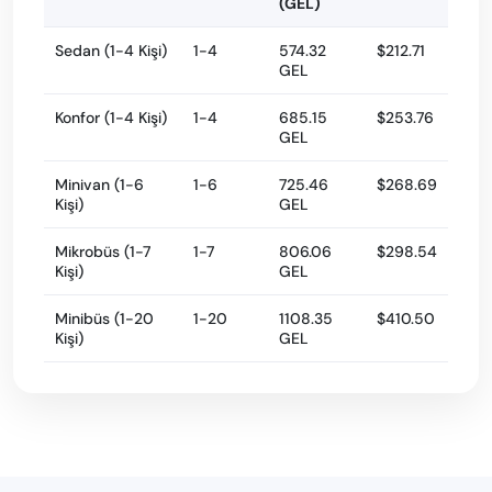
(GEL)
Sedan (1-4 Kişi)
1-4
574.32
$212.71
GEL
Konfor (1-4 Kişi)
1-4
685.15
$253.76
GEL
Minivan (1-6
1-6
725.46
$268.69
Kişi)
GEL
Mikrobüs (1-7
1-7
806.06
$298.54
Kişi)
GEL
Minibüs (1-20
1-20
1108.35
$410.50
Kişi)
GEL