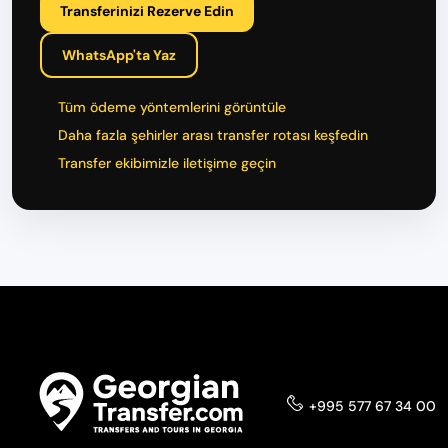
Transferinizi Rezerve Edin
WhatsApp'ta Yaz
Tüm ödeme yöntemlerini görüntüle
Daha fazla şehirler arası transfer rotası keşfedin
Transfer ekibimizle iletişime geçin
+995 577 67 34 00