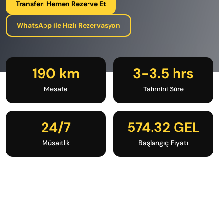
Transferi Hemen Rezerve Et
WhatsApp ile Hızlı Rezervasyon
190 km
3-3.5 hrs
Mesafe
Tahmini Süre
24/7
574.32 GEL
Müsaitlik
Başlangıç Fiyatı