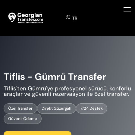
TR
Tiflis - Gümrü Transfer
Tiflis'ten Gümrü'ye profesyonel sürücü, konforlu
araçlar ve güvenli rezervasyon ile özel transfer.
Özel Transfer
Direkt Güzergah
7/24 Destek
Güvenli Ödeme