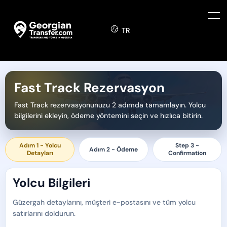
TR
Fast Track Rezervasyon
Fast Track rezervasyonunuzu 2 adımda tamamlayın. Yolcu
bilgilerini ekleyin, ödeme yöntemini seçin ve hızlıca bitirin.
Adım 1 - Yolcu
Step 3 -
Adım 2 - Ödeme
Detayları
Confirmation
Yolcu Bilgileri
Güzergah detaylarını, müşteri e-postasını ve tüm yolcu
satırlarını doldurun.