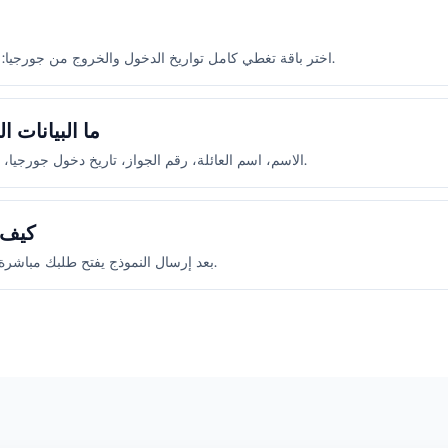
اختر باقة تغطي كامل تواريخ الدخول والخروج من جورجيا: أسبوعي أو شهري أو 6 أشهر أو سنوي.
ما البيانات 
الاسم، اسم العائلة، رقم الجواز، تاريخ دخول جورجيا، تاريخ الخروج، بلد القدوم، ورقم الهاتف.
كيف 
بعد إرسال النموذج يفتح طلبك مباشرة في واتساب ليقوم فريقنا بالرد بسرعة.