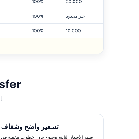
100%
20,000
غير محدود
100%
100%
10,000
لماذا ت
إصدار سريع، تواصل واضح، ودعم مخصص للسياح قبل دخول جورجيا.
تسعير واضح وشفاف
تظهر الأسعار الثابتة بوضوح بدون خطوات مخفية في