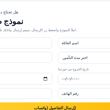
هل تحتاج دع
نموذج ط
املأ النموذج واضغط زر الإرسال. سيتم إرسال بياناتك تلقائيًا إلى فريقنا عبر واتساب.
تاريخ الخروج من جورجيا
إرسال التفاصيل (واتساب)