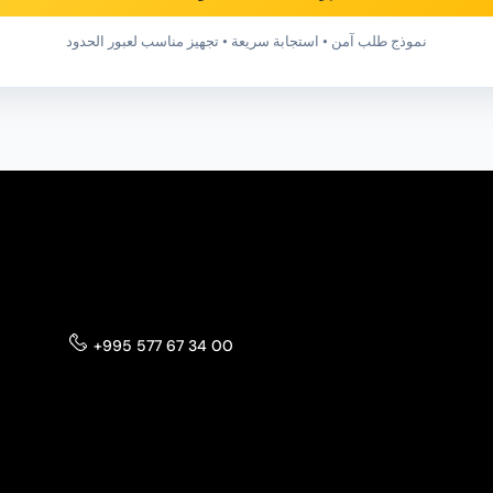
نموذج طلب آمن • استجابة سريعة • تجهيز مناسب لعبور الحدود
+995 577 67 34 00