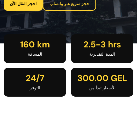
حجز سريع عبر واتساب
احجز النقل الآن
160 km
2.5-3 hrs
المدة التقديرية
المسافة
24/7
300.00 GEL
الأسعار تبدأ من
التوفر