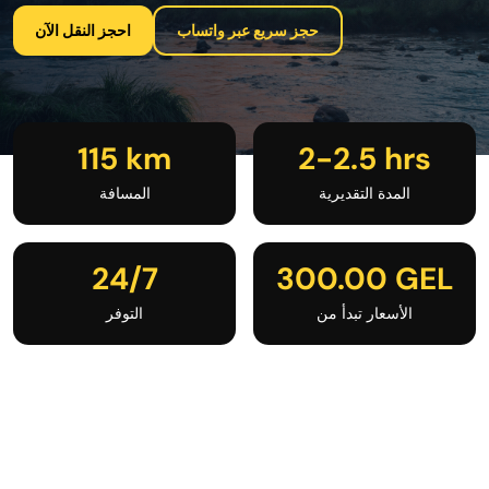
حجز سريع عبر واتساب
احجز النقل الآن
115 km
2-2.5 hrs
المدة التقديرية
المسافة
24/7
300.00 GEL
الأسعار تبدأ من
التوفر