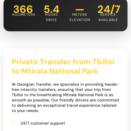
366
5.4
—
24/7
KILOMETERS
HOURS
METERS
SERVICE
DRIVE
ELEVATION
AVAILABLE
Private Transfer from Tbilisi
to Mtirala National Park
At Georgian Transfer, we specialize in providing hassle-
free intercity transfers, ensuring that your trip from
Tbilisi to the breathtaking Mtirala National Park is as
smooth as possible. Our friendly drivers are committed
to delivering an exceptional travel experience tailored
to your needs.
24/7 customer support