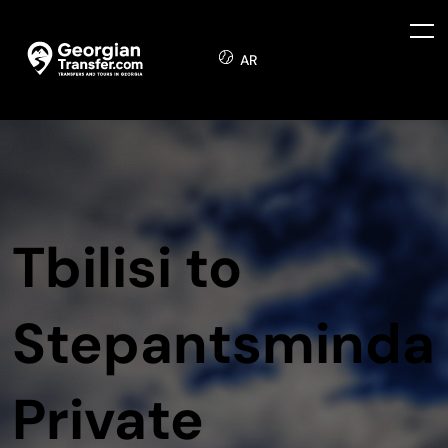
AR
Tbilisi to
Stepantsminda
Private