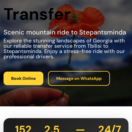
Transfer
Scenic mountain ride to Stepantsminda
Explore the stunning landscapes of Georgia with
our reliable transfer service from Tbilisi to
Stepantsminda. Enjoy a stress-free ride with our
professional drivers.
Book Online
Message on WhatsApp
152
2.5
—
24/7