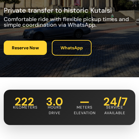
Private transfer to historic Kutaisi
Comfortable ride with flexible pickup times and
simple coordination via WhatsApp.
Reserve Now
WhatsApp
222
3.0
—
24/7
KILOMETERS
HOURS
METERS
SERVICE
DRIVE
ELEVATION
AVAILABLE