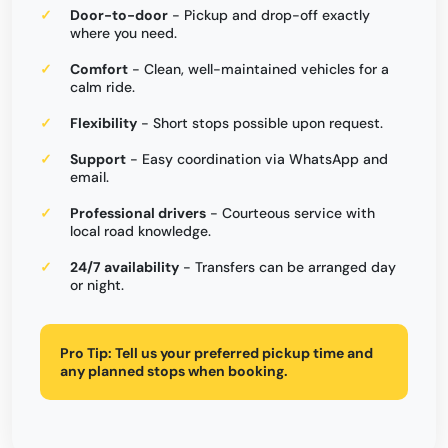
Door-to-door
- Pickup and drop-off exactly
where you need.
Comfort
- Clean, well-maintained vehicles for a
calm ride.
Flexibility
- Short stops possible upon request.
Support
- Easy coordination via WhatsApp and
email.
Professional drivers
- Courteous service with
local road knowledge.
24/7 availability
- Transfers can be arranged day
or night.
Pro Tip:
Tell us your preferred pickup time and
any planned stops when booking.