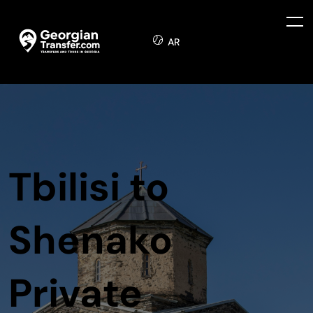
AR
Tbilisi to
Shenako
Private