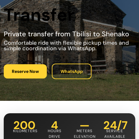
Transfer
Private transfer from Tbilisi to Shenako
Comfortable ride with flexible pickup times and
simple coordination via WhatsApp.
Reserve Now
WhatsApp
200
4
—
24/7
KILOMETERS
HOURS
METERS
SERVICE
DRIVE
ELEVATION
AVAILABLE